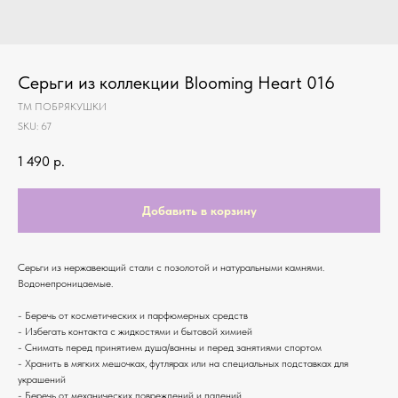
Серьги из коллекции Blooming Heart 016
ТМ ПОБРЯКУШКИ
SKU:
67
1 490
р.
Добавить в корзину
Серьги из нержавеющий стали с позолотой и натуральными камнями.
Водонепроницаемые.
- Беречь от косметических и парфюмерных средств
- Избегать контакта с жидкостями и бытовой химией
- Снимать перед принятием душа/ванны и перед занятиями спортом
- Хранить в мягких мешочках, футлярах или на специальных подставках для
украшений
- Беречь от механических повреждений и падений