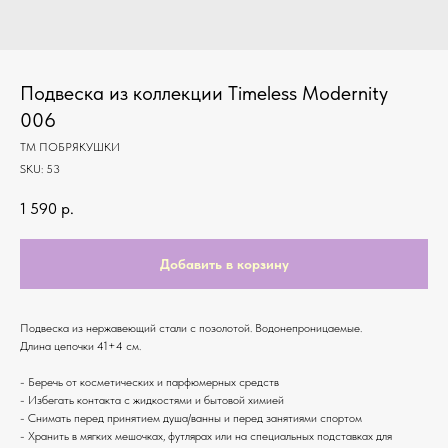
Подвеска из коллекции Timeless Modernity
006
ТМ ПОБРЯКУШКИ
SKU:
53
1 590
р.
Добавить в корзину
Подвеска из нержавеющий стали с позолотой. Водонепроницаемые.
Длина цепочки 41+4 см.
- Беречь от косметических и парфюмерных средств
- Избегать контакта с жидкостями и бытовой химией
- Снимать перед принятием душа/ванны и перед занятиями спортом
- Хранить в мягких мешочках, футлярах или на специальных подставках для