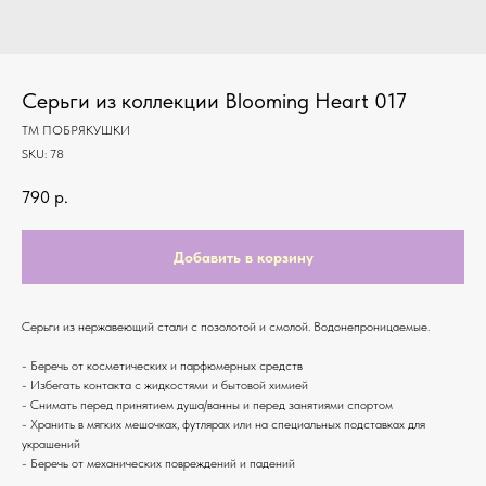
Серьги из коллекции Blooming Heart 017
ТМ ПОБРЯКУШКИ
SKU:
78
790
р.
Добавить в корзину
Серьги из нержавеющий стали с позолотой и смолой. Водонепроницаемые.
- Беречь от косметических и парфюмерных средств
- Избегать контакта с жидкостями и бытовой химией
- Снимать перед принятием душа/ванны и перед занятиями спортом
- Хранить в мягких мешочках, футлярах или на специальных подставках для
украшений
- Беречь от механических повреждений и падений