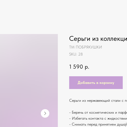
Серьги из коллекци
ТМ ПОБРЯКУШКИ
SKU:
28
1 590
р.
Добавить в корзину
Серьги из нержавеющий стали с п
- Беречь от косметических и пар
- Избегать контакта с жидкостям
- Снимать перед принятием душа/