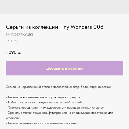
Серьги из коллекции Tiny Wonders 008
ТМ ПОБРЯКУШКИ
SKU:
16
1 090
р.
Добавить в корзину
Серьги из нержавеющий стали с позолотой, oil drop. Водонепроницаемые.
- Беречь от косметических и парфюмерных средств
- Избегать контакта с жидкостями и бытовой химией
- Снимать перед принятием душа/ванны и перед занятиями спортом
- Хранить в мягких мешочках, футлярах или на специальных подставках для
украшений
- Беречь от механических повреждений и падений