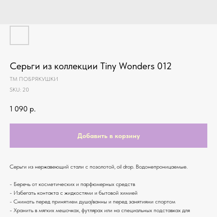
Серьги из коллекции Tiny Wonders 012
ТМ ПОБРЯКУШКИ
SKU:
20
1 090
р.
Добавить в корзину
Серьги из нержавеющий стали с позолотой, oil drop. Водонепроницаемые.
- Беречь от косметических и парфюмерных средств
- Избегать контакта с жидкостями и бытовой химией
- Снимать перед принятием душа/ванны и перед занятиями спортом
- Хранить в мягких мешочках, футлярах или на специальных подставках для