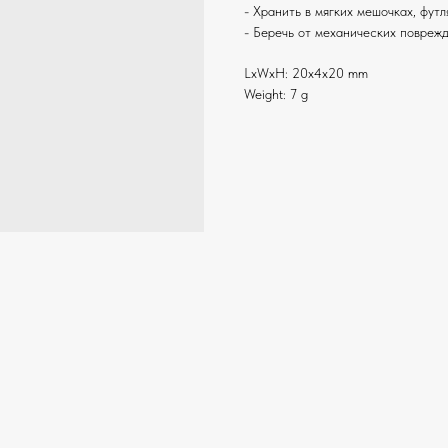
- Хранить в мягких мешочках, фут
- Беречь от механических повреж
LxWxH: 20x4x20 mm
Weight: 7 g