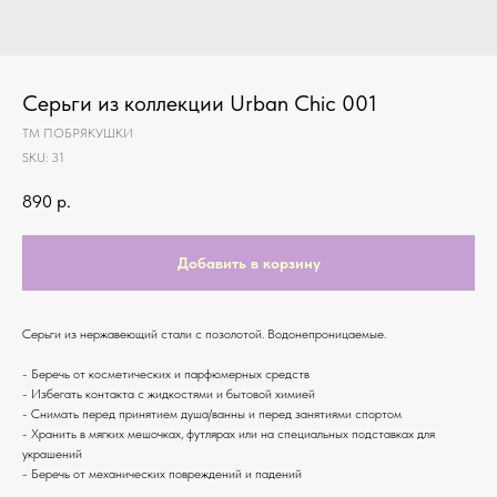
Серьги из коллекции Urban Chic 001
ТМ ПОБРЯКУШКИ
SKU:
31
890
р.
Добавить в корзину
Серьги из нержавеющий стали с позолотой. Водонепроницаемые.
- Беречь от косметических и парфюмерных средств
- Избегать контакта с жидкостями и бытовой химией
- Снимать перед принятием душа/ванны и перед занятиями спортом
- Хранить в мягких мешочках, футлярах или на специальных подставках для
украшений
- Беречь от механических повреждений и падений